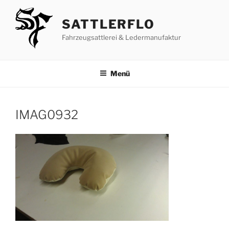
Zum
Inhalt
SATTLERFLO
springen
Fahrzeugsattlerei & Ledermanufaktur
Menü
IMAG0932