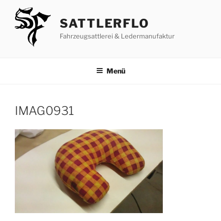
Zum
Inhalt
SATTLERFLO
springen
Fahrzeugsattlerei & Ledermanufaktur
Menü
IMAG0931