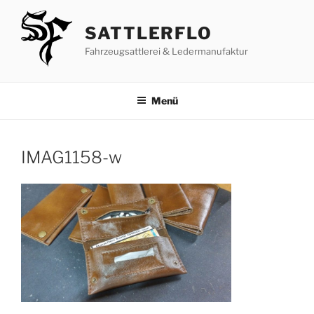
Zum
Inhalt
SATTLERFLO
springen
Fahrzeugsattlerei & Ledermanufaktur
Menü
IMAG1158-w