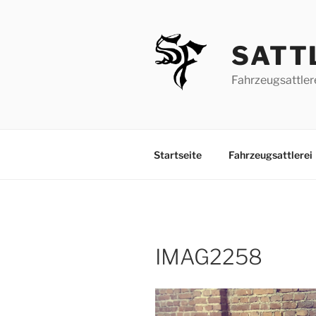
Zum
Inhalt
springen
SATT
Fahrzeugsattler
Startseite
Fahrzeugsattlerei
IMAG2258