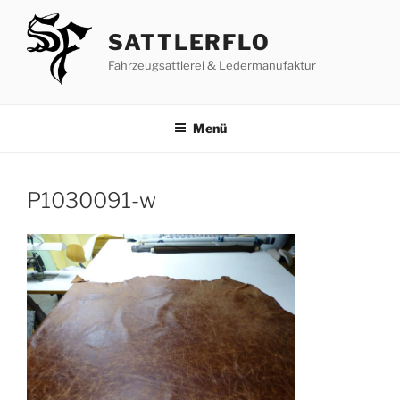
Zum
Inhalt
SATTLERFLO
springen
Fahrzeugsattlerei & Ledermanufaktur
Menü
P1030091-w