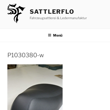
Zum
Inhalt
SATTLERFLO
springen
Fahrzeugsattlerei & Ledermanufaktur
Menü
P1030380-w