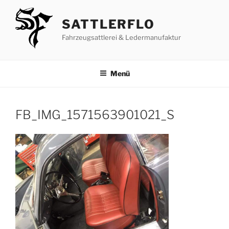
Zum
Inhalt
SATTLERFLO
springen
Fahrzeugsattlerei & Ledermanufaktur
Menü
FB_IMG_1571563901021_S