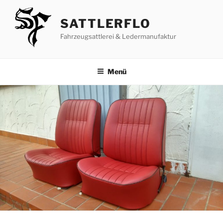
Zum
Inhalt
SATTLERFLO
springen
Fahrzeugsattlerei & Ledermanufaktur
Menü