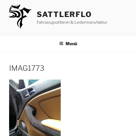
Zum
Inhalt
SATTLERFLO
springen
Fahrzeugsattlerei & Ledermanufaktur
Menü
IMAG1773