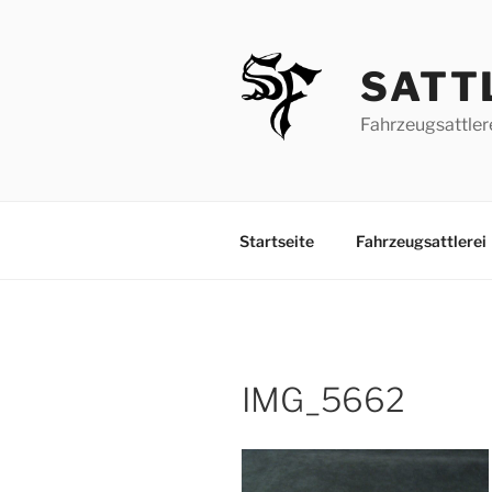
Zum
Inhalt
springen
SATT
Fahrzeugsattler
Startseite
Fahrzeugsattlerei
IMG_5662