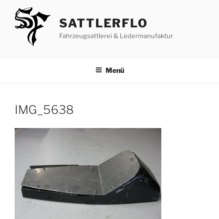
Zum
Inhalt
SATTLERFLO
springen
Fahrzeugsattlerei & Ledermanufaktur
Menü
IMG_5638