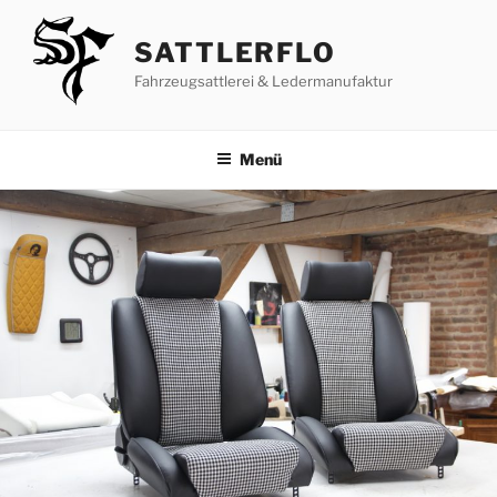
Zum
Inhalt
SATTLERFLO
springen
Fahrzeugsattlerei & Ledermanufaktur
Menü