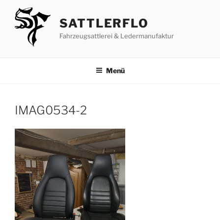
Zum
Inhalt
SATTLERFLO
springen
Fahrzeugsattlerei & Ledermanufaktur
Menü
IMAG0534-2