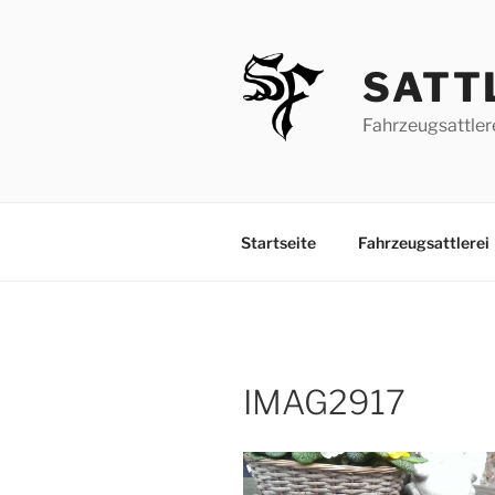
Zum
Inhalt
springen
SATT
Fahrzeugsattler
Startseite
Fahrzeugsattlerei
IMAG2917