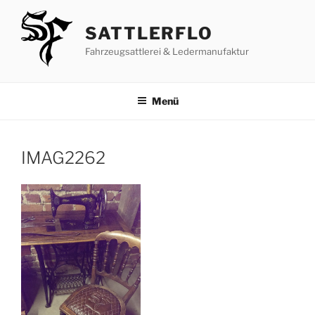
Zum
Inhalt
SATTLERFLO
springen
Fahrzeugsattlerei & Ledermanufaktur
Menü
IMAG2262